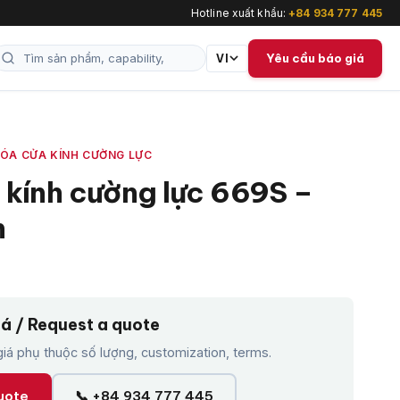
Hotline xuất khẩu:
+84 934 777 445
Yêu cầu báo giá
VI
ÓA CỬA KÍNH CƯỜNG LỰC
 kính cường lực 669S –
h
iá / Request a quote
á phụ thuộc số lượng, customization, terms.
uote
📞 +84 934 777 445