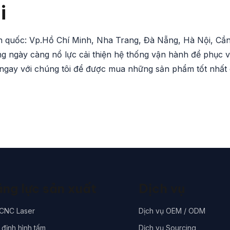
i
àn quốc: Vp.Hồ Chí Minh, Nha Trang, Đà Nẵng, Hà Nội, Cầ
g ngày càng nổ lực cải thiện hệ thống vận hành để phục 
ngay với chúng tôi để được mua những sản phẩm tốt nhất
ng lực sản xuất
Dịch vụ
 CNC Laser
Dịch vụ OEM / ODM
định hình tấm
Dịch vụ Sourcing