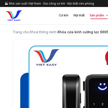
🏭 Nhà sản xuất Việt Nam · Gia công cơ khí · Nội thất văn phòng
Cơ khí
Nội thất
Sản phẩm
Trang chủ
›
Khoá thông minh
›
Khóa cửa kính cường lực 669S