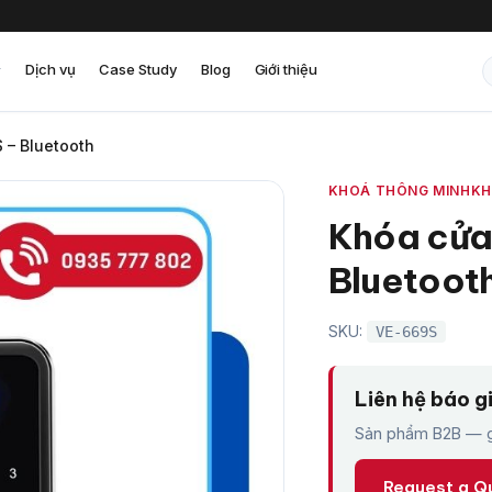
Dịch vụ
Case Study
Blog
Giới thiệu
 – Bluetooth
KHOÁ THÔNG MINH
KH
Khóa cửa
Bluetoot
SKU:
VE-669S
Liên hệ báo g
Sản phẩm B2B — gi
Request a Q