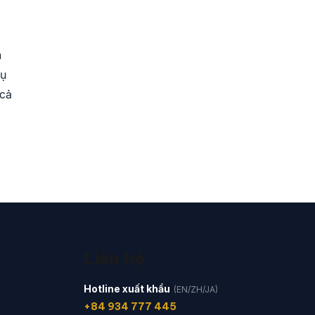
n
vụ
 cả
Liên hệ
Hotline xuất khẩu
(EN/ZH/JA)
+84 934 777 445