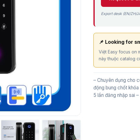
Export desk (EN/ZH/JA
📌 Looking for s
Việt Easy focus on m
này thuộc catalog cũ
– Chuyên dụng cho cử
động bung chốt khóa t
5 lần đăng nhập sai 