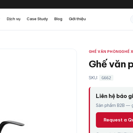
Dịch vụ
Case Study
Blog
Giới thiệu
GHẾ VĂN PHÒNG
GHẾ 
Ghế văn 
SKU:
G662
Liên hệ báo g
Sản phẩm B2B — gi
Request a Q