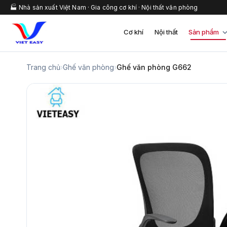
🏭 Nhà sản xuất Việt Nam · Gia công cơ khí · Nội thất văn phòng
Cơ khí
Nội thất
Sản phẩm
Trang chủ
›
Ghế văn phòng
›
Ghế văn phòng G662