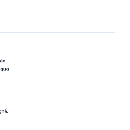
sản
 qua
ghế.