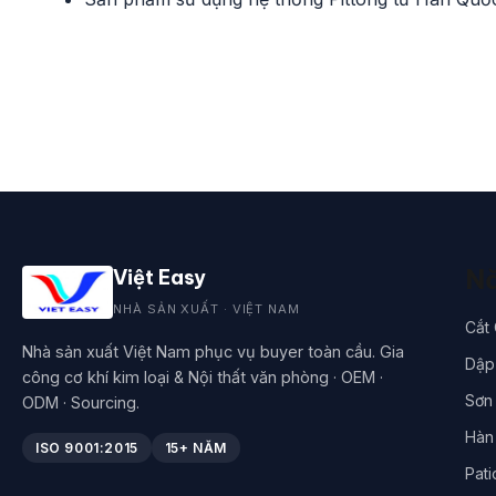
Nă
Việt Easy
NHÀ SẢN XUẤT · VIỆT NAM
Cắt
Nhà sản xuất Việt Nam phục vụ buyer toàn cầu. Gia
Dập 
công cơ khí kim loại & Nội thất văn phòng · OEM ·
Sơn 
ODM · Sourcing.
Hàn
ISO 9001:2015
15+ NĂM
Pati