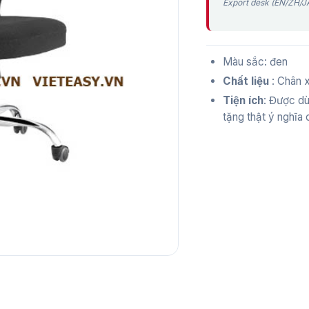
Export desk (EN/ZH/JA
Màu sắc: đen
Chất liệu
: Chân x
Tiện ích
: Được dù
tặng thật ý nghĩa c