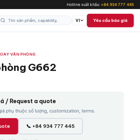
Hotline xuất khẩu:
+84 934 777 445
Yêu cầu báo giá
VI
XOAY VĂN PHÒNG
phòng G662
iá / Request a quote
á phụ thuộc số lượng, customization, terms.
uote
📞 +84 934 777 445