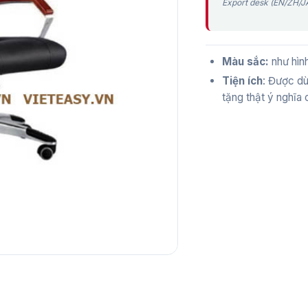
Export desk (EN/ZH/JA
Màu sắc:
như hìn
Tiện ích
: Được dù
tặng thật ý nghĩa c