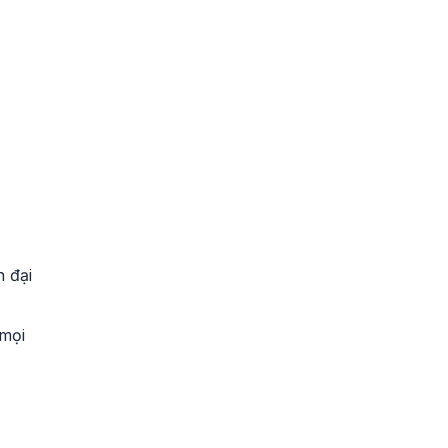
n đại
 mọi