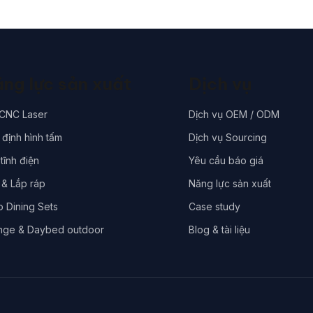
ng lực sản xuất
Dịch vụ
 CNC Laser
Dịch vụ OEM / ODM
định hình tấm
Dịch vụ Sourcing
tĩnh điện
Yêu cầu báo giá
 & Lắp ráp
Năng lực sản xuất
o Dining Sets
Case study
nge & Daybed outdoor
Blog & tài liệu