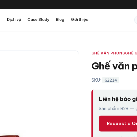
Dịch vụ
Case Study
Blog
Giới thiệu
GHẾ VĂN PHÒNG
GHẾ 
Ghế văn 
SKU:
G2214
Liên hệ báo g
Sản phẩm B2B — gi
Request a Q