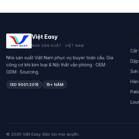
Nă
Việt Easy
NHÀ SẢN XUẤT · VIỆT NAM
Cắt
Nhà sản xuất Việt Nam phục vụ buyer toàn cầu. Gia
Dập 
công cơ khí kim loại & Nội thất văn phòng · OEM ·
Sơn 
ODM · Sourcing.
Hàn
ISO 9001:2015
15+ NĂM
Pati
Lou
© 2026 Việt Easy. Bảo lưu mọi quyền.