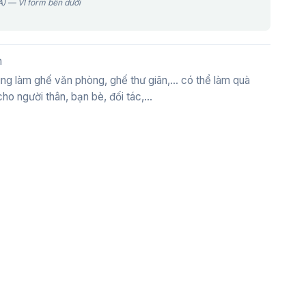
) — VI form bên dưới
h
ng làm ghế văn phòng, ghế thư giãn,... có thể làm quà
ho người thân, bạn bè, đối tác,...