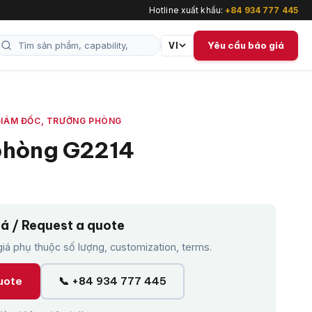
Hotline xuất khẩu:
+84 934 777 445
Yêu cầu báo giá
VI
GIÁM ĐỐC, TRƯỞNG PHÒNG
phòng G2214
iá / Request a quote
á phụ thuộc số lượng, customization, terms.
uote
📞 +84 934 777 445