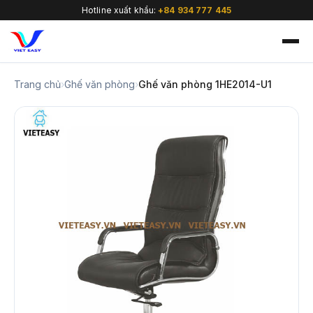
Hotline xuất khẩu:
+84 934 777 445
Trang chủ
›
Ghế văn phòng
›
Ghế văn phòng 1HE2014-U1
🇻🇳