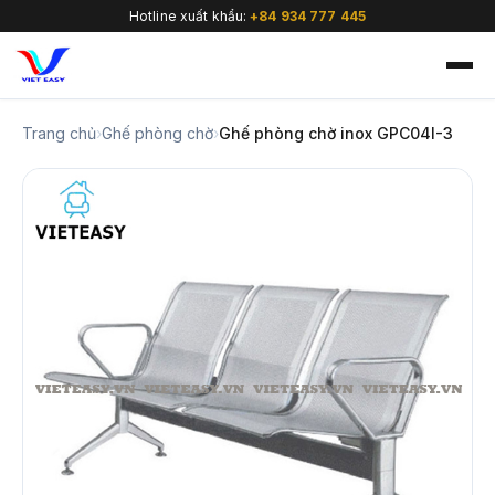
Hotline xuất khẩu:
+84 934 777 445
Trang chủ
›
Ghế phòng chờ
›
Ghế phòng chờ inox GPC04I-3
🇻🇳