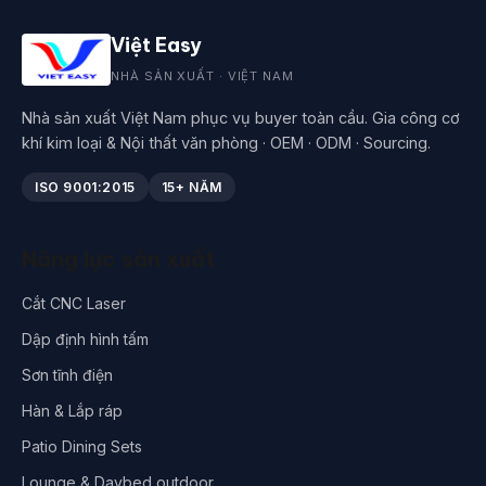
Việt Easy
NHÀ SẢN XUẤT · VIỆT NAM
Nhà sản xuất Việt Nam phục vụ buyer toàn cầu. Gia công cơ
khí kim loại & Nội thất văn phòng · OEM · ODM · Sourcing.
ISO 9001:2015
15+ NĂM
Năng lực sản xuất
Cắt CNC Laser
Dập định hình tấm
Sơn tĩnh điện
Hàn & Lắp ráp
Patio Dining Sets
Lounge & Daybed outdoor