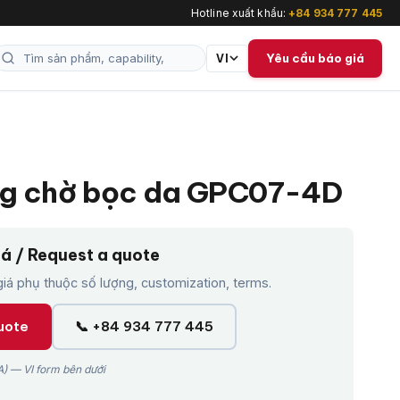
Hotline xuất khẩu:
+84 934 777 445
Yêu cầu báo giá
VI
g chờ bọc da GPC07-4D
iá / Request a quote
á phụ thuộc số lượng, customization, terms.
uote
📞 +84 934 777 445
) — VI form bên dưới