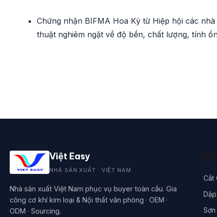
Chứng nhận BIFMA Hoa Kỳ từ Hiệp hội các nhà sả
thuật nghiêm ngặt về độ bền, chất lượng, tính ổ
Nă
Việt Easy
NHÀ SẢN XUẤT · VIỆT NAM
Cắt
Nhà sản xuất Việt Nam phục vụ buyer toàn cầu. Gia
Dập 
công cơ khí kim loại & Nội thất văn phòng · OEM ·
Sơn 
ODM · Sourcing.