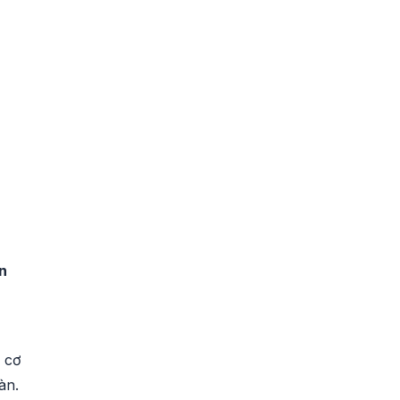
n
 cơ
àn.