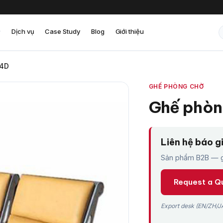
Dịch vụ
Case Study
Blog
Giới thiệu
-4D
GHẾ PHÒNG CHỜ
Ghế phòn
Liên hệ báo g
Sản phẩm B2B — gi
Request a Q
Export desk (EN/ZH/JA