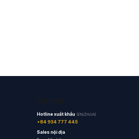
ỹ
Liên hệ
Hotline xuất khẩu
(EN/ZH/JA)
+84 934 777 445
Sales nội địa