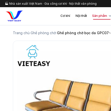
🏭 Nhà sản xuất Việt Nam · Gia công cơ khí · Nội thất văn phòng
Cơ khí
Nội thất
Sản phẩm
Trang chủ
›
Ghế phòng chờ
›
Ghế phòng chờ bọc da GPC07