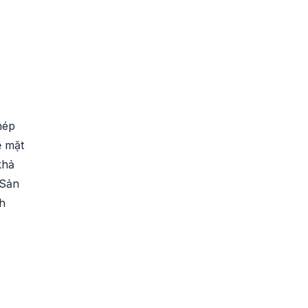
hép
ề mặt
khả
 Sản
h