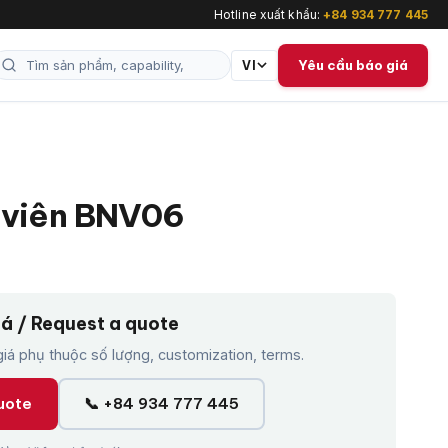
Hotline xuất khẩu:
+84 934 777 445
Yêu cầu báo giá
VI
 viên BNV06
iá / Request a quote
á phụ thuộc số lượng, customization, terms.
uote
📞 +84 934 777 445