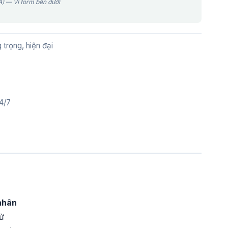
) — VI form bên dưới
trọng, hiện đại
4/7
nhân
sử