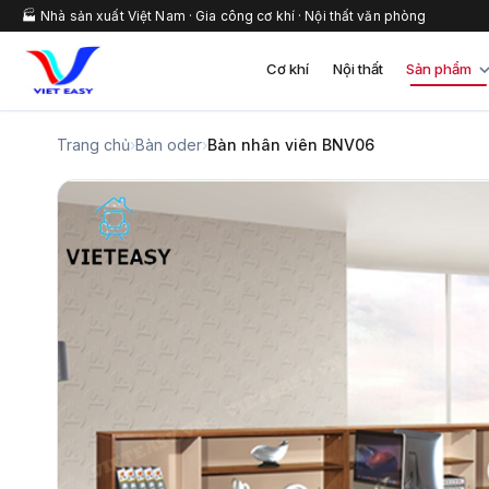
🏭 Nhà sản xuất Việt Nam · Gia công cơ khí · Nội thất văn phòng
Cơ khí
Nội thất
Sản phẩm
Trang chủ
›
Bàn oder
›
Bàn nhân viên BNV06