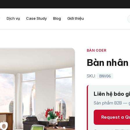
Dịch vụ
Case Study
Blog
Giới thiệu
BÀN ODER
Bàn nhân
SKU:
BNV06
Liên hệ báo g
Sản phẩm B2B — gi
Request a Q