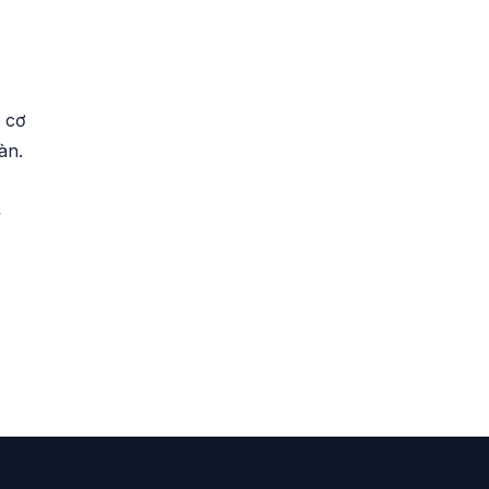
 cơ
àn.
ỹ