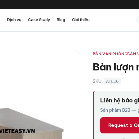
Dịch vụ
Case Study
Blog
Giới thiệu
BÀN VĂN PHÒNG
BÀN 
Bàn lượn 
SKU:
ATL16
Liên hệ báo g
Sản phẩm B2B — gi
Request a Q