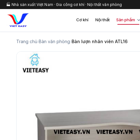
🏭 Nhà sản xuất Việt Nam · Gia công cơ khí · Nội thất văn phòng
Cơ khí
Nội thất
Sản phẩm
Trang chủ
›
Bàn văn phòng
›
Bàn lượn nhân viên ATL16