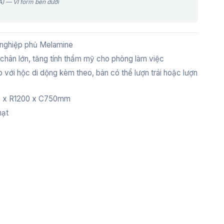
) — VI form bên dưới
 nghiệp phủ Melamine
chân lớn, tăng tính thẩm mỹ cho phòng làm việc
 với hộc di dộng kèm theo, bàn có thể lượn trái hoặc lượn
0 x R1200 x C750mm
hạt