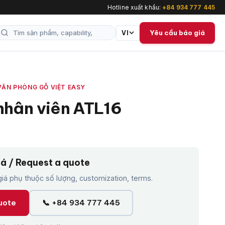
Hotline xuất khẩu:
+84 934 777 445
Yêu cầu báo giá
VI
VĂN PHÒNG GỖ VIỆT EASY
nhân viên ATL16
iá / Request a quote
á phụ thuộc số lượng, customization, terms.
uote
📞 +84 934 777 445