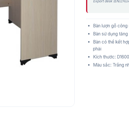
Export desk (EN/ZH/JA
Bàn lượn gỗ công
Bàn sử dụng tăng 
Bàn có thể kết hợp
phải
Kích thước: D160
Màu sắc: Trắng n