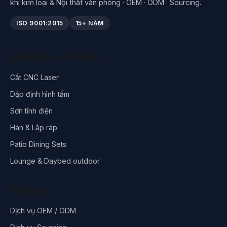
khí kim loại & Nội thất văn phòng · OEM · ODM · Sourcing.
ISO 9001:2015
15+ NĂM
Năng lực sản xuất
Cắt CNC Laser
Dập định hình tấm
Sơn tĩnh điện
Hàn & Lắp ráp
Patio Dining Sets
Lounge & Daybed outdoor
Dịch vụ
Dịch vụ OEM / ODM