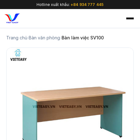
Hotline xuất khẩu:
+84 934 777 445
Trang chủ
›
Bàn văn phòng
›
Bàn làm việc SV100
🇻🇳