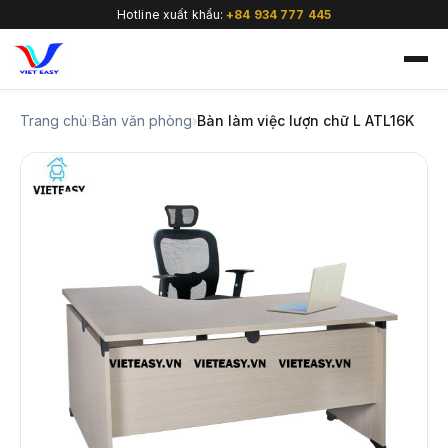
Hotline xuất khẩu:
+84 934 777 445
Trang chủ
›
Bàn văn phòng
›
Bàn làm việc lượn chữ L ATL16K
🇻🇳