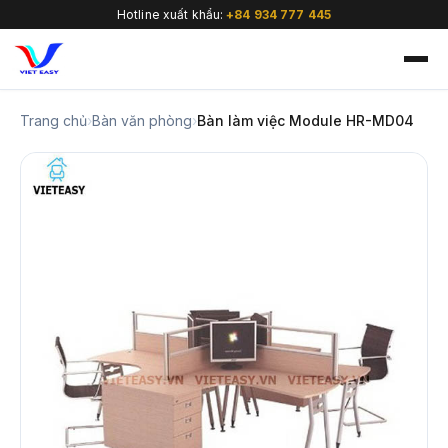
Hotline xuất khẩu:
+84 934 777 445
Trang chủ
›
Bàn văn phòng
›
Bàn làm việc Module HR-MD04
🇻🇳