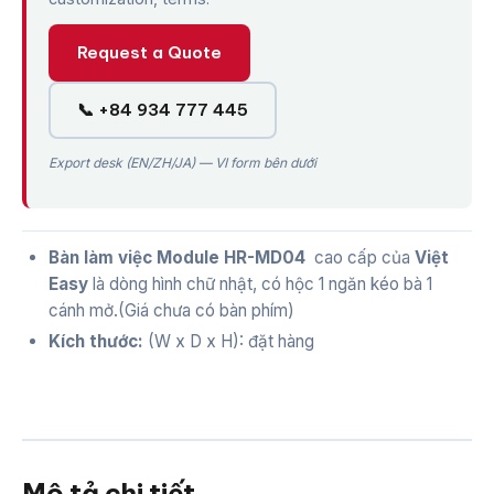
Request a Quote
📞 +84 934 777 445
Export desk (EN/ZH/JA) — VI form bên dưới
Bàn làm việc Module HR-MD04
cao cấp của
Việt
Easy
là dòng hình chữ nhật, có hộc 1 ngăn kéo bà 1
cánh mở.(Giá chưa có bàn phím)
Kích thước:
(W x D x H): đặt hàng
Mô tả chi tiết