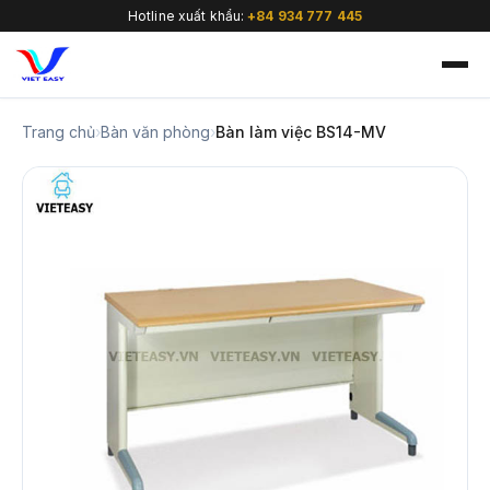
Hotline xuất khẩu:
+84 934 777 445
Trang chủ
›
Bàn văn phòng
›
Bàn làm việc BS14-MV
🇻🇳