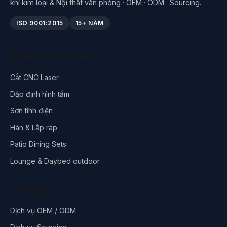
khí kim loại & Nội thất văn phòng · OEM · ODM · Sourcing.
ISO 9001:2015
15+ NĂM
Năng lực sản xuất
Cắt CNC Laser
Dập định hình tấm
Sơn tĩnh điện
Hàn & Lắp ráp
Patio Dining Sets
Lounge & Daybed outdoor
Dịch vụ
Dịch vụ OEM / ODM