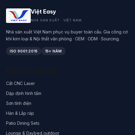
Việt Easy
NHÀ SẢN XUẤT · VIỆT NAM
Nhà sản xuất Việt Nam phục vụ buyer toàn cầu. Gia công cơ
khí kim loại & Nội thất văn phòng · OEM · ODM · Sourcing.
ISO 9001:2015
15+ NĂM
Năng lực sản xuất
Cắt CNC Laser
Dập định hình tấm
Sơn tĩnh điện
Hàn & Lắp ráp
Patio Dining Sets
Lounge & Daybed outdoor