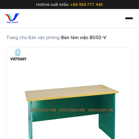
Hotline xuất khẩu:
+84 934 777 445
Trang chủ
›
Bàn văn phòng
›
Bàn làm việc BG02-V
🇻🇳