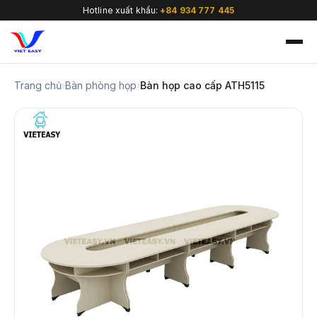
Hotline xuất khẩu:
+84 934 777 445
Trang chủ
›
Bàn phòng họp
›
Bàn họp cao cấp ATH5115
🇻🇳