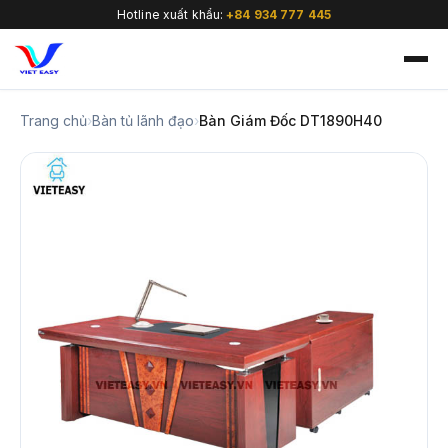
Hotline xuất khẩu:
+84 934 777 445
Trang chủ
›
Bàn tủ lãnh đạo
›
Bàn Giám Đốc DT1890H40
🇻🇳