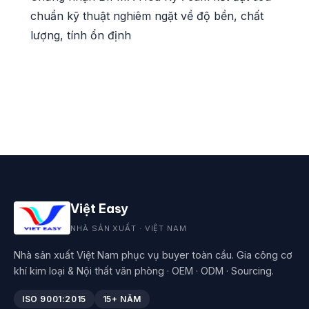
chuẩn kỹ thuật nghiêm ngặt về độ bền, chất
lượng, tính ổn định
Việt Easy
NHÀ SẢN XUẤT · VIỆT NAM
Nhà sản xuất Việt Nam phục vụ buyer toàn cầu. Gia công cơ
khí kim loại & Nội thất văn phòng · OEM · ODM · Sourcing.
ISO 9001:2015
15+ NĂM