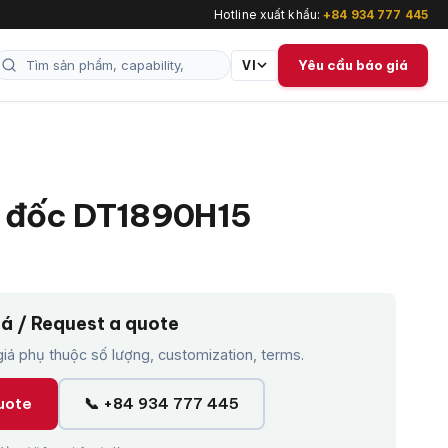
Hotline xuất khẩu:
+84 934 777 445
Yêu cầu báo giá
VI
 đốc DT1890H15
iá / Request a quote
á phụ thuộc số lượng, customization, terms.
uote
📞 +84 934 777 445