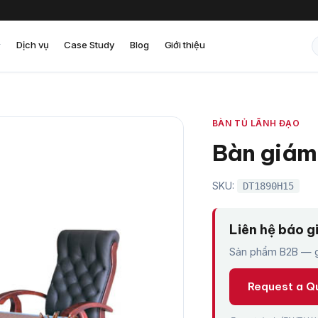
Dịch vụ
Case Study
Blog
Giới thiệu
BÀN TỦ LÃNH ĐẠO
Bàn giám
SKU:
DT1890H15
Liên hệ báo g
Sản phẩm B2B — gi
Request a Q