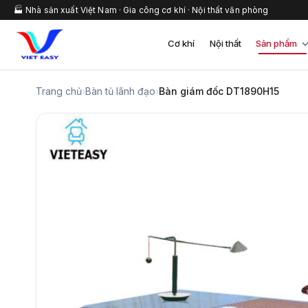
🏭 Nhà sản xuất Việt Nam · Gia công cơ khí · Nội thất văn phòng
Cơ khí
Nội thất
Sản phẩm
Trang chủ
›
Bàn tủ lãnh đạo
›
Bàn giám đốc DT1890H15