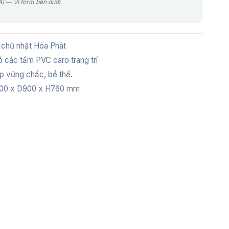
) — VI form bên dưới
 chữ nhật Hòa Phát
 các tấm PVC caro trang trí
p vững chắc, bề thế.
0 x D900 x H760 mm