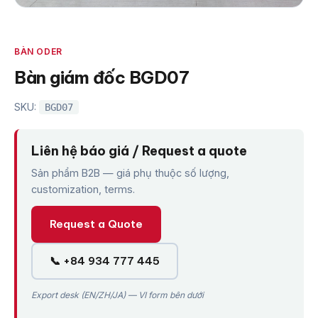
BÀN ODER
Bàn giám đốc BGD07
SKU:
BGD07
Liên hệ báo giá / Request a quote
Sản phẩm B2B — giá phụ thuộc số lượng,
customization, terms.
Request a Quote
📞 +84 934 777 445
Export desk (EN/ZH/JA) — VI form bên dưới