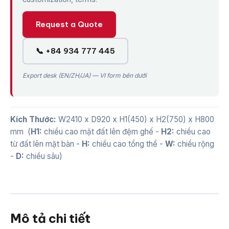
Request a Quote
📞 +84 934 777 445
Export desk (EN/ZH/JA) — VI form bên dưới
Kích Thước:
W2410 x D920 x H1(450) x H2(750) x H800
mm
(
H1:
chiều cao mặt đất lên đệm ghế -
H2:
chiều cao
từ đất lên mặt bàn -
H:
chiều cao tổng thể -
W:
chiều rộng
-
D:
chiều sâu)
Mô tả chi tiết