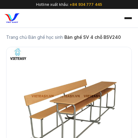
Hotline xuất khẩu:
+84 934 777 445
Trang chủ
›
Bàn ghế học sinh
›
Bàn ghế SV 4 chỗ BSV240
🇻🇳