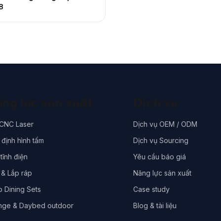
8
ng lực sản xuất
Dịch vụ
 CNC Laser
Dịch vụ OEM / ODM
định hình tấm
Dịch vụ Sourcing
tĩnh điện
Yêu cầu báo giá
 & Lắp ráp
Năng lực sản xuất
o Dining Sets
Case study
nge & Daybed outdoor
Blog & tài liệu