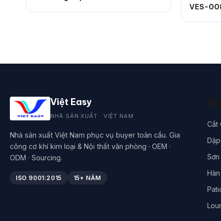
VES-00
Nă
Việt Easy
NHÀ SẢN XUẤT · VIỆT NAM
Cắt
Nhà sản xuất Việt Nam phục vụ buyer toàn cầu. Gia
Dập 
công cơ khí kim loại & Nội thất văn phòng · OEM ·
Sơn 
ODM · Sourcing.
Hàn
ISO 9001:2015
15+ NĂM
Pati
Lou