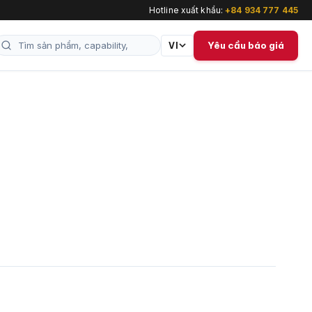
Hotline xuất khẩu:
+84 934 777 445
Yêu cầu báo giá
VI