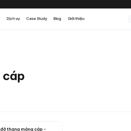
Dịch vụ
Case Study
Blog
Giới thiệu
g cáp
 đỡ thang máng cáp -