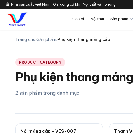
🏭 Nhà sản xuất Việt Nam · Gia công cơ khí · Nội thất văn phòng
Cơ khí
Nội thất
Sản phẩm
Trang chủ
›
Sản phẩm
›
Phụ kiện thang máng cáp
PRODUCT CATEGORY
Phụ kiện thang mán
2 sản phẩm trong danh mục
Nối máng cáp - VES-007
Thanh V