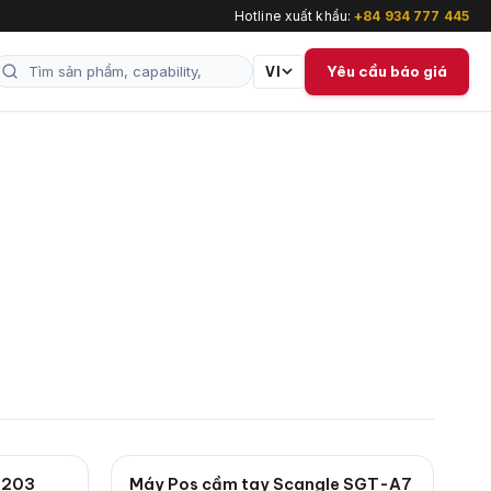
Hotline xuất khẩu:
+84 934 777 445
Yêu cầu báo giá
VI
-203
Máy Pos cầm tay Scangle SGT-A7