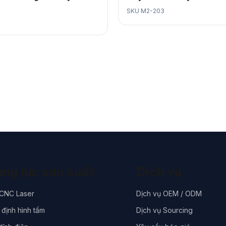
SKU M2-203
ng lực sản xuất
Dịch vụ
 CNC Laser
Dịch vụ OEM / ODM
định hình tấm
Dịch vụ Sourcing