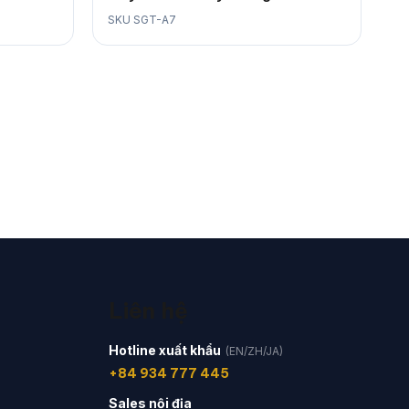
SKU SGT-A7
Liên hệ
Hotline xuất khẩu
(EN/ZH/JA)
+84 934 777 445
Sales nội địa