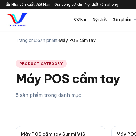
🏭 Nhà sản xuất Việt Nam · Gia công cơ khí · Nội thất văn phòng
Cơ khí
Nội thất
Sản phẩm
Trang chủ
›
Sản phẩm
›
Máy POS cầm tay
PRODUCT CATEGORY
Máy POS cầm tay
5 sản phẩm trong danh mục
Máy POS cầm tay Sunmi V1S
Máy POS