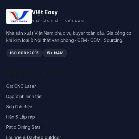
Việt Easy
NHÀ SẢN XUẤT · VIỆT NAM
Nhà sản xuất Việt Nam phục vụ buyer toàn cầu. Gia công cơ
khí kim loại & Nội thất văn phòng · OEM · ODM · Sourcing.
ISO 9001:2015
15+ NĂM
Năng lực sản xuất
Cắt CNC Laser
Dập định hình tấm
Sơn tĩnh điện
Hàn & Lắp ráp
Patio Dining Sets
Lounge & Daybed outdoor