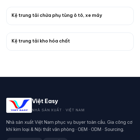
Kệ trung tải chứa phụ tùng ô tô, xe máy
Kệ trung tải kho hóa chất
Việt Easy
NHÀ SẢN XUẤT · VIỆT NAM
Nhà sản xuất Việt Nam phục vụ buyer toàn cầu. Gia công cơ
khí kim loại & Nội thất văn phòng · OEM · ODM · Sourcing.