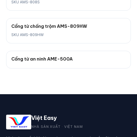
SKU AMS-808S
Cổng từ chống trộm AMS-809HW
SKU AMS-809HW
Cổng từ an ninh AME-500A
Việt Easy
NHÀ SẢN XUẤT · VIỆT NAM