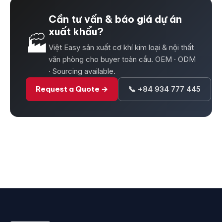
Cần tư vấn & báo giá dự án
xuất khẩu?
🏭
Việt Easy sản xuất cơ khí kim loại & nội thất
văn phòng cho buyer toàn cầu. OEM · ODM
· Sourcing available.
Request a Quote →
📞 +84 934 777 445