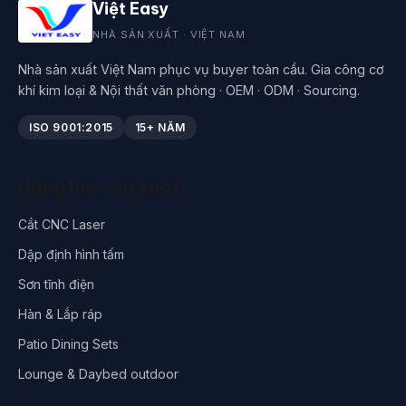
Việt Easy
NHÀ SẢN XUẤT · VIỆT NAM
Nhà sản xuất Việt Nam phục vụ buyer toàn cầu. Gia công cơ
khí kim loại & Nội thất văn phòng · OEM · ODM · Sourcing.
ISO 9001:2015
15+ NĂM
Năng lực sản xuất
Cắt CNC Laser
Dập định hình tấm
Sơn tĩnh điện
Hàn & Lắp ráp
Patio Dining Sets
Lounge & Daybed outdoor