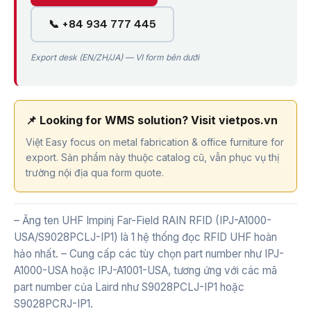
📞 +84 934 777 445
Export desk (EN/ZH/JA) — VI form bên dưới
📌 Looking for WMS solution? Visit vietpos.vn
Việt Easy focus on metal fabrication & office furniture for
export. Sản phẩm này thuộc catalog cũ, vẫn phục vụ thị
trường nội địa qua form quote.
– Ăng ten UHF Impinj Far-Field RAIN RFID (IPJ-A1000-
USA/S9028PCLJ-IP1) là 1 hệ thống đọc RFID UHF hoàn
hảo nhất. – Cung cấp các tùy chọn part number như IPJ-
A1000-USA hoặc IPJ-A1001-USA, tương ứng với các mã
part number của Laird như S9028PCLJ-IP1 hoặc
S9028PCRJ-IP1.