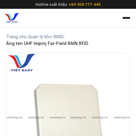
Hotline xuất khẩu:
+84 934 777 445
Trang chủ
›
Quản lý kho WMS
›
Ăng ten UHF Impinj Far-Field RAIN RFID
🇻🇳