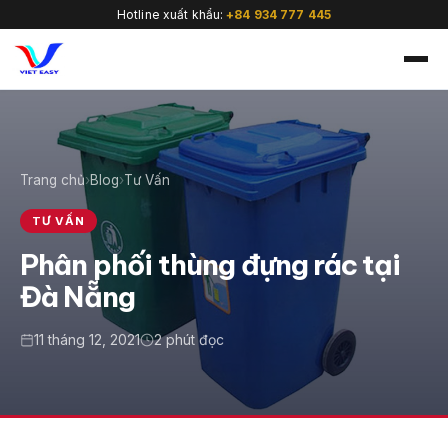
Hotline xuất khẩu:
+84 934 777 445
Trang chủ
›
Blog
›
Tư Vấn
🇻🇳
TƯ VẤN
Phân phối thùng đựng rác tại
Đà Nẵng
11 tháng 12, 2021
2 phút đọc