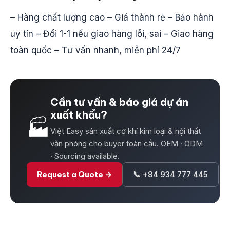
– Hàng chất lượng cao – Giá thành rẻ – Bảo hành
uy tín – Đổi 1-1 nếu giao hàng lỗi, sai – Giao hàng
toàn quốc – Tư vấn nhanh, miễn phí 24/7
Cần tư vấn & báo giá dự án
xuất khẩu?
🏭
Việt Easy sản xuất cơ khí kim loại & nội thất
văn phòng cho buyer toàn cầu. OEM · ODM
· Sourcing available.
Request a Quote →
📞 +84 934 777 445